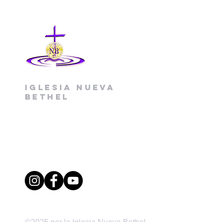
Iglesia Nueva
Bethel
(704) 391-0365 oficina
(704) 391-7709 fax
1520 Little Rock Road
Charlotte, Carolina del Norte 28214