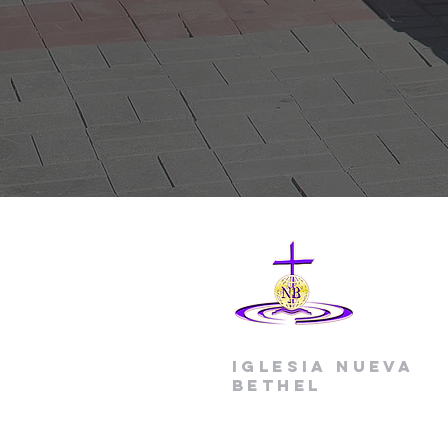
Iglesia Nueva
Bethel
(704) 391-0365 oficina
(704) 391-7709 fax