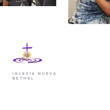
Iglesia Nueva
Bethel
(704) 391-0365 oficina
(704) 391-7709 fax
1520 Little Rock Road
Charlotte, Carolina del Norte 28214